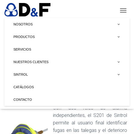
CAMBI
NOSOTROS
PRODUCTOS
Monitor de polvo S201
SERVICIOS
NUESTROS CLIENTES
SINTROL
Detector de talega rota con salida
CATÁLOGOS
ON/OFF la detección de fugas del
filtro.
CONTACTO
Con dos relés de alarma
independientes, el S201 de Sintrol
permite al usuario final identificar
fugas en las talegas y el deterioro