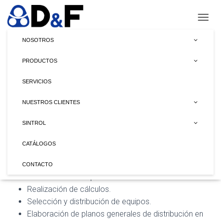
CAMBI
NOSOTROS
PRODUCTOS
Diseño
SERVICIOS
NUESTROS CLIENTES
SINTROL
Ingeniería Básica:
CATÁLOGOS
Análisis de problemas industriales y posibles
soluciones.
CONTACTO
Determinación de parámetros de diseño.
Realización de cálculos.
Selección y distribución de equipos.
Elaboración de planos generales de distribución en