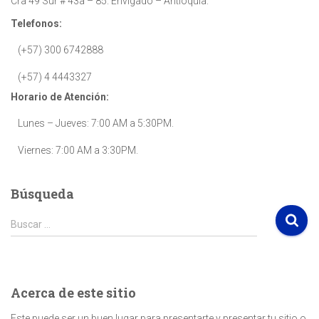
Cra 49 Sur # 43a – 85. Envigado – Antioquia.
Telefonos:
(+57) 300 6742888
(+57) 4 4443327
Horario de Atención:
Lunes – Jueves: 7:00 AM a 5:30PM.
Viernes: 7:00 AM a 3:30PM.
Búsqueda
B
Buscar …
u
s
c
a
Acerca de este sitio
r
:
Este puede ser un buen lugar para presentarte y presentar tu sitio o